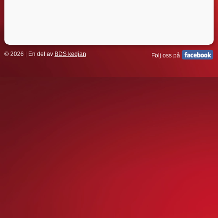
© 2026 | En del av
BDS kedjan
Följ oss på