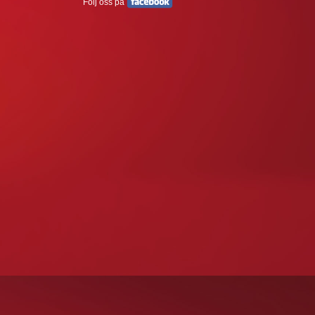
Följ oss på