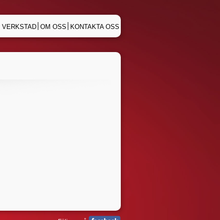
 VERKSTAD
OM OSS
KONTAKTA OSS